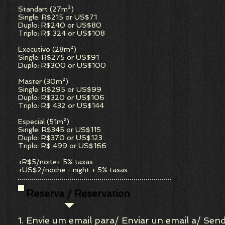
Standart (27m²)
Single: R$215 or US$71
Duplo: R$240 or US$80
Triplo: R$ 324 or US$108
Executivo (28m²)
Single: R$275 or US$91
Duplo: R$300 or US$100
Master (30m²)
Single: R$295 or US$99
Duplo: R$320 or US$106
Triplo: R$ 432 or US$144
Especial (51m²)
Single: R$345 or US$115
Duplo: R$370 or US$123
Triplo: R$ 499 or US$166
+R$5/noite+ 5% taxas
+US$2/noche - night + 5% tasas
Reserva / Reservation
1. Envie um email para/ Enviar un email a/
Send